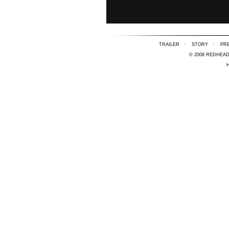
TRAILER
·
STORY
·
PR
© 2008 REDHEA
H